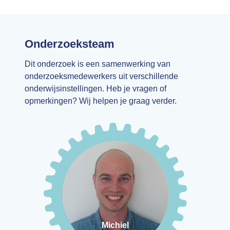
Onderzoeksteam
Dit onderzoek is een samenwerking van
onderzoeksmedewerkers uit verschillende
onderwijsinstellingen. Heb je vragen of
opmerkingen? Wij helpen je graag verder.
E-mail
More
medewerker vanuit ExCEL Thomas
professionaliserings-
Onderzoeker en
Wils
Michiel
Michiel